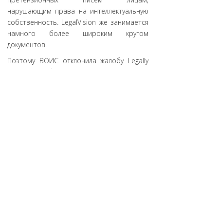
нарушающим права на интеллектуальную
собственность. LegalVision же занимается
намного более широким кругом
документов.
Поэтому ВОИС отклонила жалобу Legally
Co. и квалифицировала её как попытку
захвата домена в связи с отсутствием
каких-либо законных оснований для
требования прав на домен.
Как видим, даже компании, работающие в
сфере интеллектуальной собственности,
могут быть некомпетентны или
недобросовестны в доменных спорах.
Источник:
DomainHit.Ru
АНО «ЦВКС «МСК-IX»
© 2001-2023