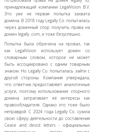
потребовала права на домен legally .io,
принадлежащий компании LegalVision B.V.
Это уже не первая попытка захвата
домена. В 2018 году Legally Co. попыталась
через доменный спор получить права на
домен legally .com, и тоже безуспешно.
Попытка была обречена на провал, так
как LegalVision использует домен со
словарным словом, которое не может
быть ассоциировано с одним товарным
знаком. Но Legally Co. попыталась зайти с
другой стороны. Компания утверждала,
что ответчик предоставляет аналогичные
услуги, поэтому использование спорного
домена затрагивает её интересы как
правообладателя. Однако это тоже было
неправдой. С 2024 года Legally Co. сузила
свою сферу деятельности до составления
Cease and desist letters - официальных
претензионных писем лицам,