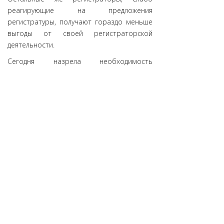
реагирующие на предложения
регистратуры, получают гораздо меньше
выгоды от своей регистраторской
деятельности.
Сегодня назрела необходимость
выработки новых маркетинговых
стратегий для повышения этой
активности, так как существующие
программы, очевидно, не приносят
желаемых результатов из-за изменения
пользовательских предпочтений.
Пользователи все менее охотно
реагируют на текстовую информацию,
выбирая визуальный контент и
нестандартные решения. Эти тенденции
необходимо иметь в виду, планируя
различные акции и мероприятия,
направленные на привлечение новых
пользователей и дальнейший рост